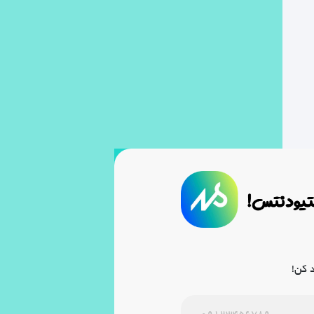
د کن!